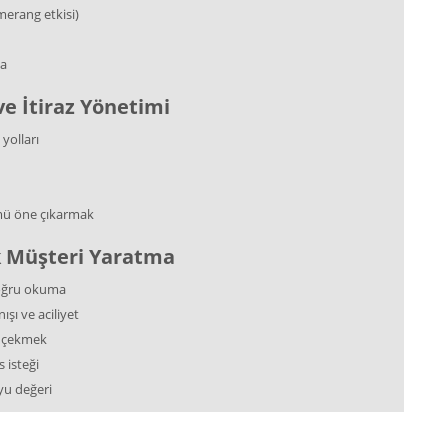
merang etkisi)
ma
ve İtiraz Yönetimi
yolları
ümü öne çıkarmak
k Müşteri Yaratma
doğru okuma
şı ve aciliyet
e çekmek
 isteği
yu değeri