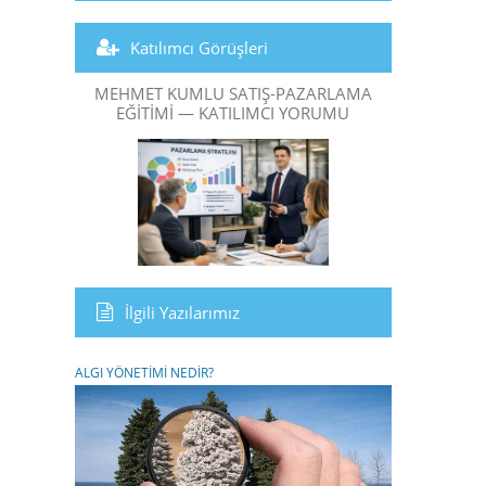
Katılımcı Görüşleri
MEHMET KUMLU SATIŞ-PAZARLAMA
EĞITIMI — KATILIMCI YORUMU
İlgili Yazılarımız
ALGI YÖNETİMİ NEDİR?