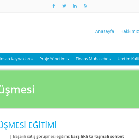
Anasayfa
Hakkımı
İnsan Kaynakları
Proje Yönetimi
Finans Muhasebe
Üretim Kali
rüşmesi
ÜŞMESİ EĞİTİMİ
Diksiyo
Başarılı satış görüşmesi eğitimi;
karşılıklı tartışmalı sohbet