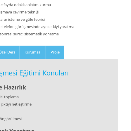
ne fayda odaklı anlatım kurma
tışmaya çevirme tekniği
ar isteme ve göle teorisi
 telefon görüşmesinde aynı etkiyi yaratma
onrası süreci sistematik yönetme
Özel Ders
Kurumsal
Proje
üşmesi Eğitimi Konuları
 Hazırlık
isi toplama
ıktıyı netleştirme
 öngörülmesi