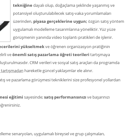
04.0
tekniğine
dayalı olup, doğaçlama şeklinde yaşanmış ve
potansiyel oluşturulabilecek satış-vaka yorumlamaları
üzerinden,
piyasa gerçeklerine uygun;
özgün satış yöntem
uygulamalı modelleme tasarımlarına yöneliktir. Yüz yüze
görüşmenin yanında video toplantı pratikleri de işlenir.
becerilerini yükseltmek
ve öğrenen organizasyon pratiğinin
lirli ve
önemli satış pazarlama öğreti teorileri
tartışmaya
uşturulmasıdır. CRM verileri ve sosyal satış araçları da programda
 tartışmadan
hareketle güncel yaklaşımlar ele alınır.
 satış ve pazarlama görüşmesi tekniklerini size profesyonel yollardan
mesi eğitimi
sayesinde;
satış performansınızı
ve başarınızı
ğrenirsiniz.
delleme senaryoları, uygulamalı bireysel ve grup çalışmaları,