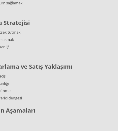
yum sağlamak
Stratejisi
ksek tutmak
a susmak
anlığı
arlama ve Satış Yaklaşımı
eçiş
nlığı
düşünme
erici dengesi
in Aşamaları