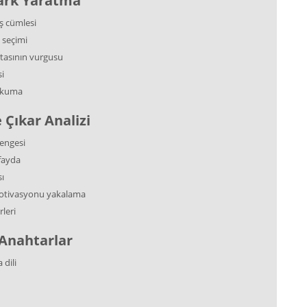
 Fark Yaratma
ş cümlesi
 seçimi
tasının vurgusu
i
 okuma
 Çıkar Analizi
dengesi
fayda
sı
motivasyonu yakalama
leri
 Anahtarlar
dili