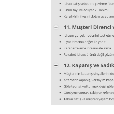
İtirazı satış sebebine çevirme (bu
Sınırlı sayı ve aciliyet kullanımı
Karşılıklılık ilkesini doğru uygula
11. Müşteri Direnci 
İtirazın gerçek nedenini test etme 
Fiyat itirazına değer ile yanıt
Karar erteleme itirazını ele alma
Rekabet itirazı: ürünü değil çöz
12. Kapanış ve Sadı
Müşterinin kapanış sinyallerini 
Alternatif kapanış, varsayım kapanı
Göle teorisi: yutturmak değil göl
Görüşme sonrası takip ve referans
Tekrar satış ve müşteri yaşam bo