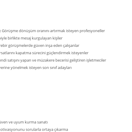
:
Görüşme dönüşüm oranını artırmak isteyen profesyoneller
iyle birlikte mesaj kurgulayan kişiler
rebir görüşmelerde güven inşa eden çalışanlar
ırsatlarını kapatma sürecini güçlendirmek isteyenler
ndi satışını yapan ve müzakere becerisi geliştiren işletmeciler
yerine yönelmek isteyen son sınıf adayları
güven ve uyum kurma sanatı
otivasyonunu sorularla ortaya çıkarma