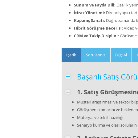
Sunum ve Fayda Dili:
Özellik yeri
İtiraz Yönetimi:
Direnci yapıcı tar
Kapanış Sanatı:
Doğru zamanda kar
Hibrit Görüşme Becerisi:
Video ve
CRM ve Takip Disiplini:
Görüşme s
İçerik
Sorularınız
Bilgi Al
Başarılı Satış Gör
1. Satış Görüşmesine
Müşteri araştırması ve sektör bilg
Görüşmenin amacını ve beklenen ç
Materyal ve teklif hazırlığı
Senaryo kurma ve olası soruların