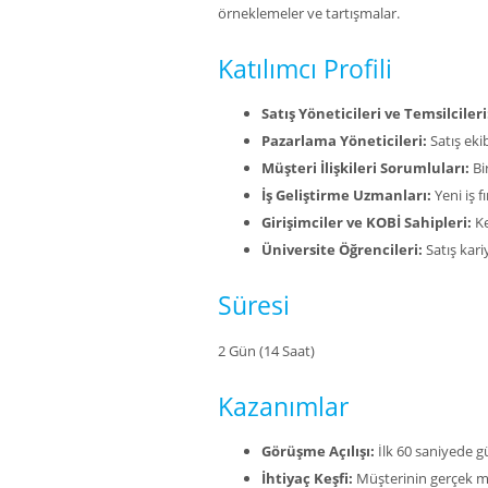
örneklemeler ve tartışmalar.
Katılımcı Profili
Satış Yöneticileri ve Temsilcileri
Pazarlama Yöneticileri:
Satış ekib
Müşteri İlişkileri Sorumluları:
Bi
İş Geliştirme Uzmanları:
Yeni iş f
Girişimciler ve KOBİ Sahipleri:
Ke
Üniversite Öğrencileri:
Satış kari
Süresi
2 Gün (14 Saat)
Kazanımlar
Görüşme Açılışı:
İlk 60 saniyede 
İhtiyaç Keşfi:
Müşterinin gerçek m