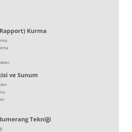
(Rapport) Kurma
urma
tutma
kleri
kisi ve Sunum
lini
onu
anı
e Bumerang Tekniği
ği