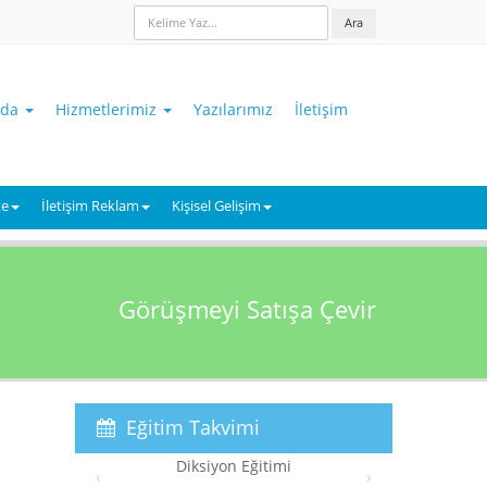
Ara
zda
Hizmetlerimiz
Yazılarımız
İletişim
te
İletişim Reklam
Kişisel Gelişim
Görüşmeyi Satışa Çevir
Eğitim Takvimi
n Eğitimi
Temel Pazarlama Eğitimi
‹
›