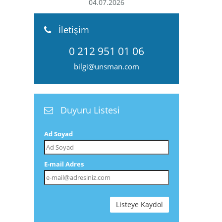
7.2026
04.07.2026
İletişim
0 212 951 01 06
bilgi@unsman.com
Duyuru Listesi
Ad Soyad
E-mail Adres
Listeye Kaydol