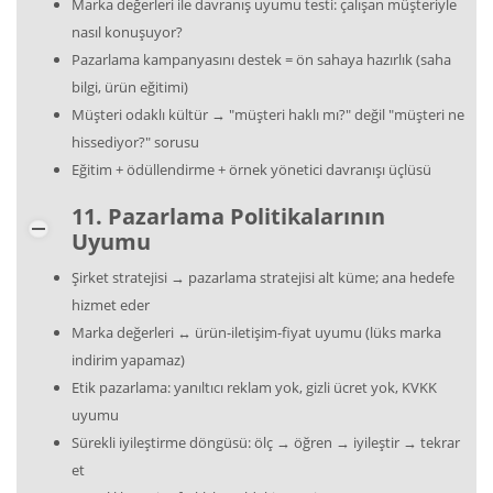
Marka değerleri ile davranış uyumu testi: çalışan müşteriyle
nasıl konuşuyor?
Pazarlama kampanyasını destek = ön sahaya hazırlık (saha
bilgi, ürün eğitimi)
Müşteri odaklı kültür → "müşteri haklı mı?" değil "müşteri ne
hissediyor?" sorusu
Eğitim + ödüllendirme + örnek yönetici davranışı üçlüsü
11. Pazarlama Politikalarının
Uyumu
Şirket stratejisi → pazarlama stratejisi alt küme; ana hedefe
hizmet eder
Marka değerleri ↔ ürün-iletişim-fiyat uyumu (lüks marka
indirim yapamaz)
Etik pazarlama: yanıltıcı reklam yok, gizli ücret yok, KVKK
uyumu
Sürekli iyileştirme döngüsü: ölç → öğren → iyileştir → tekrar
et