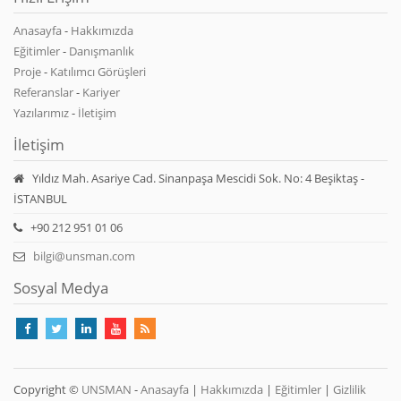
Anasayfa
-
Hakkımızda
Eğitimler
-
Danışmanlık
Proje
-
Katılımcı Görüşleri
Referanslar
-
Kariyer
Yazılarımız
-
İletişim
İletişim
Yıldız Mah. Asariye Cad. Sinanpaşa Mescidi Sok. No: 4 Beşiktaş -
İSTANBUL
+90 212 951 01 06
bilgi@unsman.com
Sosyal Medya
Copyright ©
UNSMAN
-
Anasayfa
|
Hakkımızda
|
Eğitimler
|
Gizlilik