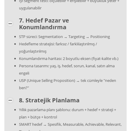
İyi segment testi: ölçülebilir + erişilebilir + büyüklük yeter +
uygulanabilir
7. Hedef Pazar ve
Konumlandırma
STP süreci: Segmentation → Targeting → Positioning
Hedefleme stratejisi: farksız / farklılaştırılmış /
yoğunlaştırılmış
Konumlandırma haritası: 2 boyutlu eksen (fiyat-kalite vb.)
Persona tasarımı: yaş, iş, hedef, sorun, kanal, satın alma
engeli
USP (Unique Selling Proposition) → tek cümleyle "neden
ben?"
8. Stratejik Planlama
Yıllık pazarlama planı şablonu: durum + hedef + strateji +
plan + bütçe + kontrol
SMART hedef → Spesifik, Measurable, Achievable, Relevant,