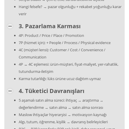
Hangi felsefe? → pazar olgunluğu + rekabet yoğunluğu karar
verir
3. Pazarlama Karması
4P: Product / Price / Place / Promotion
7P (hizmet için): + People / Process / Physical evidence
4C (müşteri lensi): Customer / Cost / Convenience /
Communication
4P ↔ 4C eşlemesi: ürün-müşteri, fiyat-maliyet, yer-rahatlık,
tutundurma-iletişim
Karma tutarlılığı: lüks ürüne ucuz dağıtım uymaz
4. Tüketici Davranışları
5 aşamalı satın alma süreci: ihtiyaç → araştırma →
değerlendirme → satın alma → satın alma sonrası
Maslow ihtiyaçlar hiyerarşisi → motivasyon kaynağı
Algı, tutum, öğrenme, kişilik → davranış belirleyicileri