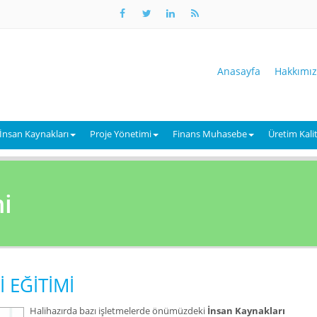
Anasayfa
Hakkımı
İnsan Kaynakları
Proje Yönetimi
Finans Muhasebe
Üretim Kali
i
 EĞİTİMİ
Halihazırda bazı işletmelerde önümüzdeki
İnsan Kaynakları