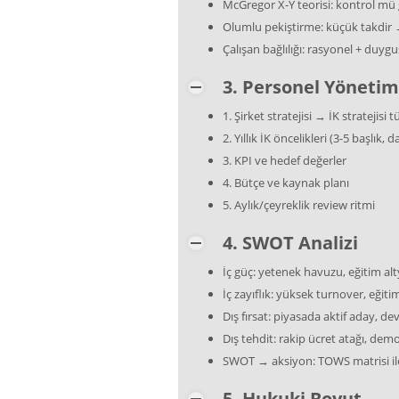
McGregor X-Y teorisi: kontrol mü
Olumlu pekiştirme: küçük takdir 
Çalışan bağlılığı: rasyonel + duygu
3. Personel Yönetim
1. Şirket stratejisi → İK stratejisi t
2. Yıllık İK öncelikleri (3-5 başlık
3. KPI ve hedef değerler
4. Bütçe ve kaynak planı
5. Aylık/çeyreklik review ritmi
4. SWOT Analizi
İç güç: yetenek havuzu, eğitim alt
İç zayıflık: yüksek turnover, eğiti
Dış fırsat: piyasada aktif aday, dev
Dış tehdit: rakip ücret atağı, de
SWOT → aksiyon: TOWS matrisi il
5. Hukuki Boyut