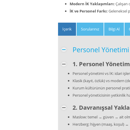
Modern İK Yaklaşımları:
Çalışan 
İK ve Personel Farkı:
Geleneksel p
İçerik
Sorularınız
Bilgi Al
Personel Yönetimi 
1. Personel Yönetim
Personel yönetimi vs İK: idari işl
Klasik (kayıt, özlük) vs modern (
Kurum kültürünün personel pratik
Personel yöneticisinin yetkinlik ha
2. Davranışsal Yakl
Maslow: temel → güven → ait olm
Herzberg: hijyen (maaş, koşul) ↔