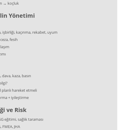
an → koçluk
plin Yönetimi
 işbirliği, kaçınma, rekabet, uyum
ceza, fesih
klaşım
zımı
, dava, kaza, basın
ilgi?
 planlı hareket etmeli
rma + iyileştirme
iği ve Risk
SG eğitimi, sağlık taraması
s, FMEA, JHA