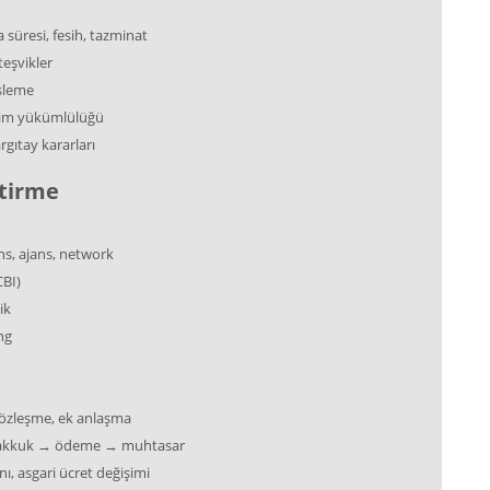
 süresi, fesih, tazminat
teşvikler
işleme
itim yükümlülüğü
rgıtay kararları
ştirme
ans, ajans, network
CBI)
ik
ng
, sözleşme, ek anlaşma
tahakkuk → ödeme → muhtasar
, asgari ücret değişimi