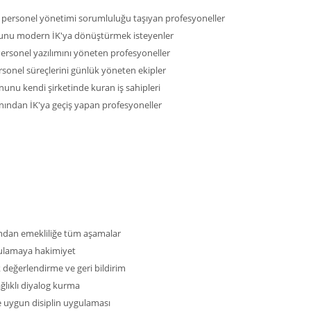
personel yönetimi sorumluluğu taşıyan profesyoneller
unu modern İK'ya dönüştürmek isteyenler
ersonel yazılımını yöneten profesyoneller
sonel süreçlerini günlük yöneten ekipler
unu kendi şirketinde kuran iş sahipleri
nından İK'ya geçiş yapan profesyoneller
mdan emekliliğe tüm aşamalar
ulamaya hakimiyet
 değerlendirme ve geri bildirim
ğlıklı diyalog kurma
 uygun disiplin uygulaması