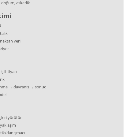
iz, doğum, askerlik
timi
R
talık
ynaktan veri
riyer
iş ihtiyacı
rik
ğrenme → davranış → sonuç
odeli
şleri yürütür
 yaklaşım
itik/danışmacı