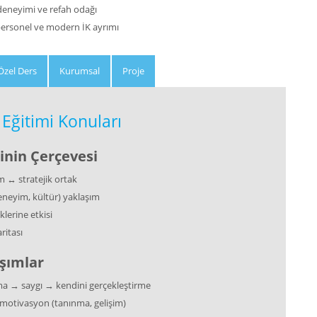
deneyimi ve refah odağı
ersonel ve modern İK ayrımı
Özel Ders
Kurumsal
Proje
Eğitimi Konuları
inin Çerçevesi
em ↔ stratejik ortak
deneyim, kültür) yaklaşım
lerine etkisi
ritası
aşımlar
a → saygı → kendini gerçekleştirme
 motivasyon (tanınma, gelişim)