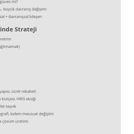
 güven mi?
→ büyük davranış değişimi
sal + davranışsal bileşen
inde Strateji
üretimi
, dağıtmamak)
yapısı, ücret rekabeti
m bütçesi, HRIS eksiği
let teşvik
mografi, kıdem mevzuat değişimi
e çözüm üretimi