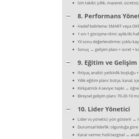
İzin takibi: yıllık, mazeret, ücrets
8. Performans Yöne
Hedef belirleme: SMART veya OK
1-on-1 görüşme ritmi: aylık/iki haf
Yıl sonu değerlendirme: çoklu ka
Sonuç → gelişim planı + ücret + ka
9. Eğitim ve Gelişim
İhtiyaç analizi: yetkinlik boşluğu + 
Yıllık eğitim planı: bütçe, kanal, içe
Kirkpatrick 4 seviye: tepki → ö
Bireysel gelişim planı: 70-20-10 m
10. Lider Yönetici
Lider vs yönetici: yön gösterir ↔ i
Durumsal liderlik: olgunluğa göre
Karar verme: hızlı/sezgisel ↔ anal