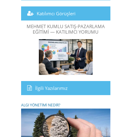
Katılımcı Görüşleri
MEHMET KUMLU SATIŞ-PAZARLAMA
EĞITIMI — KATILIMCI YORUMU
İlgili Yazılarımız
ALGI YÖNETİMİ NEDİR?