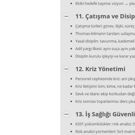
Ekibi hedefe taşıma: vizyon → pl
11. Çatışma ve Disi
Çatışma türleri: görev, ilişki, süreç
Thomas-Kilmann tarzları: uzlaşma,
Yasal disiplin: savunma, kademeli 
Adil yargı ilkesi: aynı suça aynı ya
Disiplin kurulu işleyişi ve karar ya
12. Kriz Yönetimi
Personel cephesinde kriz: ani çıkış
Kriz iletişimi: kim, kime, ne kadar b
Sevk ve idare: ekip korkudan değil
Kriz sonrası toparlanma: ders çıka
13. İş Sağlığı Güvenl
6331 yükümlülükler: risk analizi, İ
Risk analizi yöntemleri: 5x5 matri