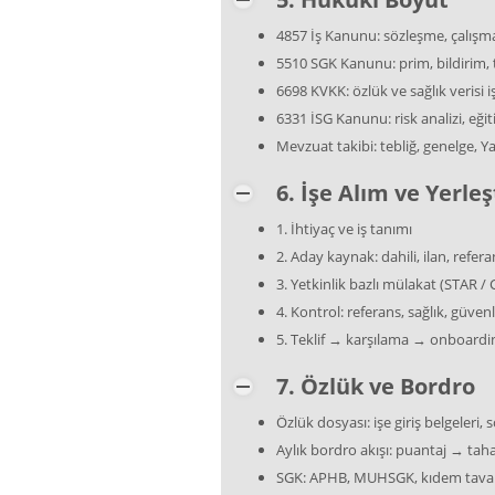
4857 İş Kanunu: sözleşme, çalışma
5510 SGK Kanunu: prim, bildirim, 
6698 KVKK: özlük ve sağlık verisi 
6331 İSG Kanunu: risk analizi, eğ
Mevzuat takibi: tebliğ, genelge, Ya
6. İşe Alım ve Yerle
1. İhtiyaç ve iş tanımı
2. Aday kaynak: dahili, ilan, refer
3. Yetkinlik bazlı mülakat (STAR / 
4. Kontrol: referans, sağlık, güvenl
5. Teklif → karşılama → onboardi
7. Özlük ve Bordro
Özlük dosyası: işe giriş belgeleri
Aylık bordro akışı: puantaj → 
SGK: APHB, MUHSGK, kıdem tavanı