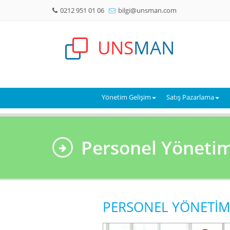
0212 951 01 06
bilgi@unsman.com
UNS
MAN
Yönetim Gelişim
Satış Pazarlama
Personel Yönetim
PERSONEL YÖNETİMİ