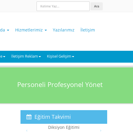
Ara
zda
Hizmetlerimiz
Yazılarımız
İletişim
te
İletişim Reklam
Kişisel Gelişim
Personeli Profesyonel Yönet
Eğitim Takvimi
Temel Pazarlama Eğitimi
‹
›