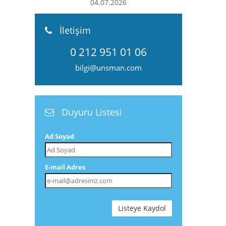
04.07.2026
İletişim
0 212 951 01 06
bilgi@unsman.com
Duyuru Listesi
Ad Soyad
E-mail Adres
Listeye Kaydol