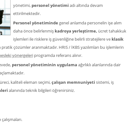
yönetimi,
personel yönetimi
adı altında devam
ettirilmektedir.
Personel yönetiminde
genel anlamda personelin işe alım
daha önce belirlenmiş
kadroya yerleştirme,
ücret tahakkuk
işlemleri ile risklere iş güvenliğine belirli stratejilere ve
klasik
pratik çözümler aranmaktadır. HRIS / İKBS yazılımları bu işlemlerin
esleki yönergeleri
programda referans alınır.
çevede,
personel yönetiminin uygulama
ağırlıklı alanlarında dair
çlamaktadır.
süreci, kaliteli eleman seçimi,
çalışan memnuniyeti
sistemi, iş
leri
alanında teknik bilgileri öğrenirsiniz.
 çalışmaları.