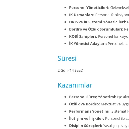
Personel Yöneticileri:
Geleneksel 
İK Uzmanları:
Personel fonksiyon
HRIS ve İK Sistemi Yöneticileri:
P
Bordro ve Özlük Sorumluları:
Per
KOBİ Sahipleri:
Personel fonksiyon
İK Yönetici Adayları:
Personel ala
Süresi
2 Gün (14 Saat)
Kazanımlar
Personel Süreç Yönetimi:
İşe alı
Özlük ve Bordro:
Mevzuat ve uyg
Performans Yönetimi:
Sistematik
İletişim ve İlişkiler:
Personel ile sa
Disiplin Süreçleri:
Yasal çerçeveye