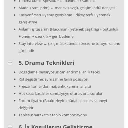
Tanıma kuralı: spesifik + zamanında + samimi
Maddi (zam, prim) ↔ manevi (övgü, gelişim) ödül dengesi
Kariyer fırsatı = yatay genişleme + dikey terfi + yetenek
genişletme
Anlamlı iş tasarımı (Hackman): yetenek çeşitliliği + bütünlük
+ önem + özerklik + geri besleme
Stay interview → çıkış mülakatından önce; ne tutuyorsa onu
güçlendir
5. Drama Teknikleri
Doğaçlama: senaryosuz canlandırma, anlık tepki
Rol değiştirme: aynı sahne farklı pozisyon
Freeze frame (donma): anlık karenin analizi
Hot seat: karakter sandalyeye oturur, ona sorulur
Forum tiyatro (Boal): izleyici müdahale eder, sahneyi
değiştirir
Tableau: hareketsiz tablo kompozisyonu
6. İş Koşullarını Geliştirme