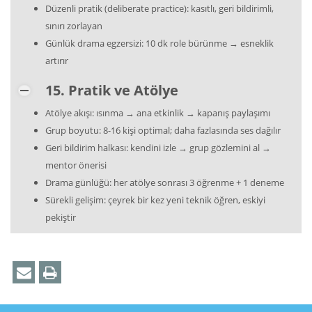
Düzenli pratik (deliberate practice): kasıtlı, geri bildirimli,
sınırı zorlayan
Günlük drama egzersizi: 10 dk role bürünme → esneklik
artırır
15. Pratik ve Atölye
Atölye akışı: ısınma → ana etkinlik → kapanış paylaşımı
Grup boyutu: 8-16 kişi optimal; daha fazlasında ses dağılır
Geri bildirim halkası: kendini izle → grup gözlemini al →
mentor önerisi
Drama günlüğü: her atölye sonrası 3 öğrenme + 1 deneme
Sürekli gelişim: çeyrek bir kez yeni teknik öğren, eskiyi
pekiştir