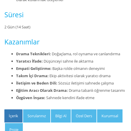
Süresi
2 Gün (14 Saat)
Kazanımlar
Drama Teknikleri:
Doğaçlama, rol oynama ve canlandırma
Yaratıcı İfade:
Düşünceyi sahne ile aktarma
Empati Geliştirme:
Başka rolde olmanın deneyimi
Takım İçi Drama:
Ekip aktivitesi olarak yaratıcı drama
İletişim ve Beden Dili:
Sözsüz iletişimi sahnede çalışma
Eğitim Aracı Olarak Drama:
Drama tabanlı öğrenme tasarımı
Özgüven İnşası:
Sahnede kendini ifade etme
İçerik
Sorularınız
Bilgi Al
Özel Ders
Kurumsal
Proje