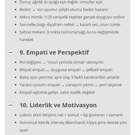
Duruş: ağırlık iki ayağa eşit dağılır, omuzlar açık
Beden ↔ söz uyumu: çelişki olunca beden kazanır
Mikro mimik: 1/25 saniyelik tepkiler gerçek duyguyu sızdırır
Ses-nefes bağı: diyafram nefesi → kararlı ses, uzun cümle
Sahne mekanı: 3 nokta (sol/orta/sağ); konu değişiminde
hareket
9. Empati ve Perspektif
Rol değişimi → "onun yerinde olmak" deneyimi
Bilişsel empati ↔ duygusal empati ↔ şefkatli empati
Bakış açısı çevirme: aynı olay 3 farklı karakterden anlatılır
Yaratıcı çözüm: empati → varsayım yıkımı → yeni seçenek
Empati eğitimle gelişir, sabit özellik değildir
10. Liderlik ve Motivasyon
Liderin etkili iletişimi: net + somut + ilgi gösteren + zamanlı
Durumsal liderlik (Hersey-Blanchard): kişiye göre destek-yön
ayarı