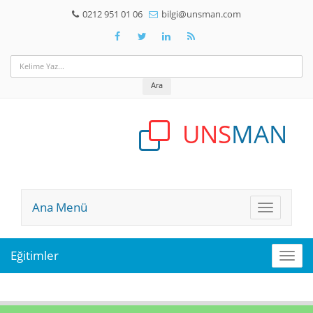
0212 951 01 06
bilgi@unsman.com
Ara
UNS
MAN
Ana Menü
Ana
Menü
Eğitimler
Eğiti