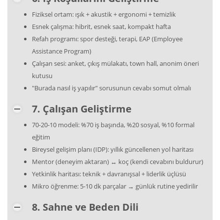
Fiziksel ortam: ışık + akustik + ergonomi + temizlik
Esnek çalışma: hibrit, esnek saat, kompakt hafta
Refah programı: spor desteği, terapi, EAP (Employee
Assistance Program)
Çalışan sesi: anket, çıkış mülakatı, town hall, anonim öneri
kutusu
"Burada nasıl iş yapılır" sorusunun cevabı somut olmalı
7. Çalışan Geliştirme
70-20-10 modeli: %70 iş başında, %20 sosyal, %10 formal
eğitim
Bireysel gelişim planı (IDP): yıllık güncellenen yol haritası
Mentor (deneyim aktaran) ↔ koç (kendi cevabını buldurur)
Yetkinlik haritası: teknik + davranışsal + liderlik üçlüsü
Mikro öğrenme: 5-10 dk parçalar → günlük rutine yedirilir
8. Sahne ve Beden Dili