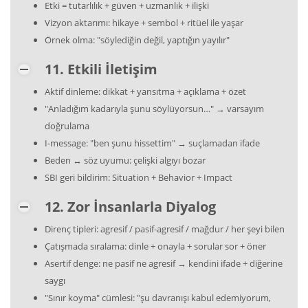
Etki = tutarlılık + güven + uzmanlık + ilişki
Vizyon aktarımı: hikaye + sembol + ritüel ile yaşar
Örnek olma: "söylediğin değil, yaptığın yayılır"
11. Etkili İletişim
Aktif dinleme: dikkat + yansıtma + açıklama + özet
"Anladığım kadarıyla şunu söylüyorsun…" → varsayım
doğrulama
I-message: "ben şunu hissettim" → suçlamadan ifade
Beden ↔ söz uyumu: çelişki algıyı bozar
SBI geri bildirim: Situation + Behavior + Impact
12. Zor İnsanlarla Diyalog
Direnç tipleri: agresif / pasif-agresif / mağdur / her şeyi bilen
Çatışmada sıralama: dinle + onayla + sorular sor + öner
Asertif denge: ne pasif ne agresif → kendini ifade + diğerine
saygı
"Sınır koyma" cümlesi: "şu davranışı kabul edemiyorum,