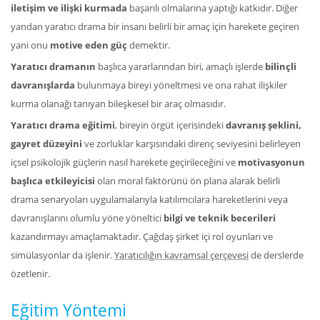
iletişim ve ilişki kurmada
başarılı olmalarına yaptığı katkıdır. Diğer
yandan yaratıcı drama bir insanı belirli bir amaç için harekete geçiren
yani onu
motive eden güç
demektir.
Yaratıcı dramanın
başlıca yararlarından biri, amaçlı işlerde
bilinçli
davranışlarda
bulunmaya bireyi yöneltmesi ve ona rahat ilişkiler
kurma olanağı tanıyan bileşkesel bir araç olmasıdır.
Yaratıcı drama eğitimi
, bireyin örgüt içerisindeki
davranış şeklini,
gayret düzeyini
ve zorluklar karşısındaki direnç seviyesini belirleyen
içsel psikolojik güçlerin nasıl harekete geçirileceğini ve
motivasyonun
başlıca etkileyicisi
olan moral faktörünü ön plana alarak belirli
drama senaryoları uygulamalarıyla katılımcılara hareketlerini veya
davranışlarını olumlu yöne yöneltici
bilgi ve teknik becerileri
kazandırmayı amaçlamaktadır. Çağdaş şirket içi rol oyunları ve
simülasyonlar da işlenir.
Yaratıcılığın kavramsal çerçevesi
de derslerde
özetlenir.
Eğitim Yöntemi