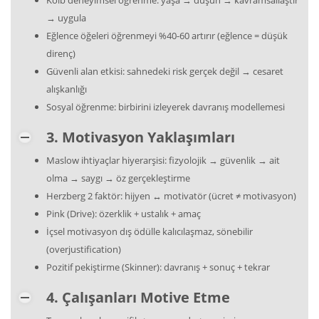
Kolb deneyimsel öğrenme: yaşa → düşün → kavramsallaştır
→ uygula
Eğlence öğeleri öğrenmeyi %40-60 artırır (eğlence = düşük
direnç)
Güvenli alan etkisi: sahnedeki risk gerçek değil → cesaret
alışkanlığı
Sosyal öğrenme: birbirini izleyerek davranış modellemesi
3. Motivasyon Yaklaşımları
Maslow ihtiyaçlar hiyerarşisi: fizyolojik → güvenlik → ait
olma → saygı → öz gerçekleştirme
Herzberg 2 faktör: hijyen ↔ motivatör (ücret ≠ motivasyon)
Pink (Drive): özerklik + ustalık + amaç
İçsel motivasyon dış ödülle kalıcılaşmaz, sönebilir
(overjustification)
Pozitif pekiştirme (Skinner): davranış + sonuç + tekrar
4. Çalışanları Motive Etme