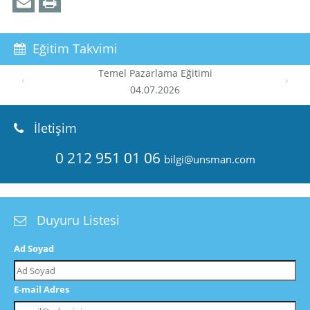
Eğitim Takvimi
Temel Pazarlama Eğitimi
‹
›
04.07.2026
İletişim
0 212 951 01 06
bilgi@unsman.com
Duyuru Listesi
Ad Soyad
E-mail Adres