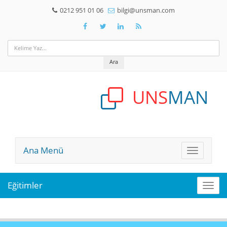
0212 951 01 06
bilgi@unsman.com
Ara
UNS
MAN
Ana Menü
Ana
Menü
Eğitimler
Eğiti